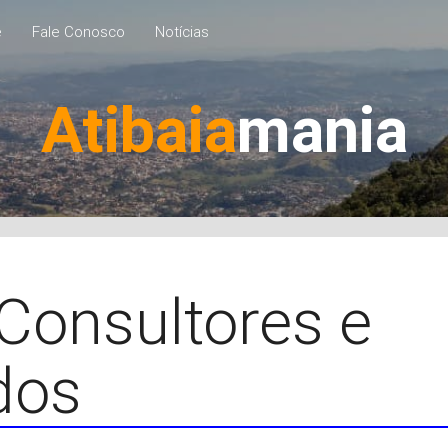
e
Fale Conosco
Notícias
Atibaia
mania
Consultores e
dos