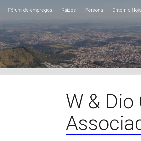
Fórum de empregos
Raizes
Persona
Ontem e Hoj
W & Dio 
Associa